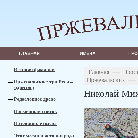
ГЛАВНАЯ
ИМЕНА
ПРО
История фамилии
—
Главная
Прос
—
Пржевальских
Пржевальские: три Руси –
один род
Николай Мих
Родословное древо
Поименный список
Потерянные имена
Этот месяц в истории рода