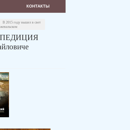
КОНТАКТЫ
—
В 2015 году вышел в свет
жевальском
ЭКСПЕДИЦИЯ
йловиче