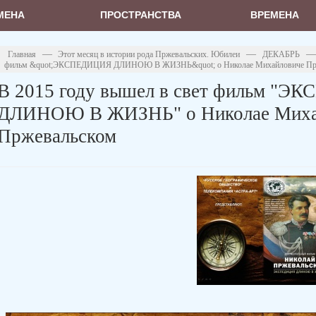
МЕНА
ПРОСТРАНСТВА
ВРЕМЕНА
—
—
Главная
Этот месяц в истории рода Пржевальских. Юбилеи
ДЕКАБРЬ
фильм &quot;ЭКСПЕДИЦИЯ ДЛИНОЮ В ЖИЗНЬ&quot; о Николае Михайловиче Пр
В 2015 году вышел в свет фильм "
ДЛИНОЮ В ЖИЗНЬ" о Николае Миха
Пржевальском