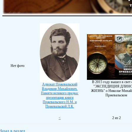
Нет фото
В 2015 году вышел в свет
Адвокат Пржевальский
"ЭКСПЕДИЦИЯ ДЛИН
Владимир Михайлович.
ЖИЗНЬ" о Николае Михай
Памяти великого предка:
Пржевальском
презентация книги
Пржевальского Н.М. и
Пржевальской Л.К.
<
2 из 2
Назад в раздел