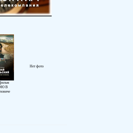
Нет фото
Нет фото
 фильм
ОЮ В
ловиче